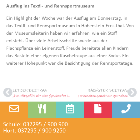
Ausflug ins Textil- und Rennsportmuseum
Ein Highlight der Woche war der Ausflug am Donnerstag, in
das Textil- und Rennsportmuseum in Hohenstein-Ernstthal. Von
der Museumsleiterin haben wir erfahren, wie ein Stoff
entsteht. Über viele Arbeitsschritte wurde aus der
Flachspflanze ein Leinenstoff. Freude bereitete allen Kindern
das Basteln einer eigenen Kuschelraupe aus einer Socke. Ein
weiterer Höhepunkt war die Besichtigung der Rennsportetage.
LETZER BEITRAG
NÄCHSTER BEITRAG
„Das Mitgefühl mit allen Geschöpfen ist es, was Menschen erst wirklich zu Menschen macht.“
Ferienzeiten gemeinsam gestalten
Schule: 037295 / 900 900
Hort: 037295 / 900 9250